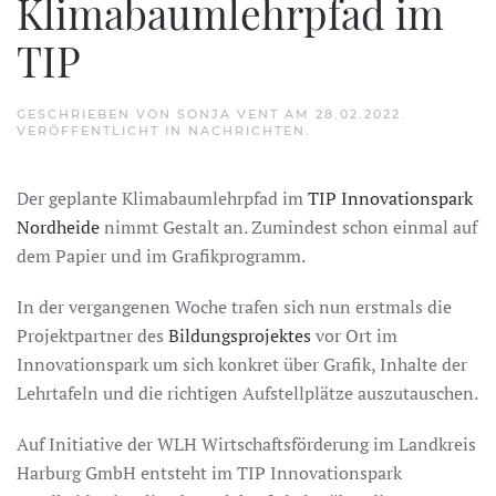
Klimabaumlehrpfad im
TIP
GESCHRIEBEN VON
SONJA VENT
AM
28.02.2022
.
VERÖFFENTLICHT IN
NACHRICHTEN
.
Der geplante Klimabaumlehrpfad im
TIP Innovationspark
Nordheide
nimmt Gestalt an. Zumindest schon einmal auf
dem Papier und im Grafikprogramm.
In der vergangenen Woche trafen sich nun erstmals die
Projektpartner des
Bildungsprojektes
vor Ort im
Innovationspark um sich konkret über Grafik, Inhalte der
Lehrtafeln und die richtigen Aufstellplätze auszutauschen.
Auf Initiative der WLH Wirtschaftsförderung im Landkreis
Harburg GmbH entsteht im TIP Innovationspark