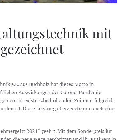
taltungstechnik mit
sgezeichnet
chnik e.K. aus Buchholz hat dieses Motto in
haftlichen Auswirkungen der Corona-Pandemie
ngagement in existenzbedrohenden Zeiten erfolgreich
orden ist. Diese Leistung überzeugte nun auch eine
ehmergeist 2021“ geehrt. Mit dem Sonderpreis für
der, die neue Wege beschritten und ihr Business in