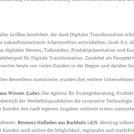
ler Größen bewerben, die dank Digitaler Transformation erfol
 zukunftsorientierte Arbeitswelten entwickelten. Groh-P.A. üb
 digitalen Messen, Talkrunden, Produktpräsentation und Kuns
debeispiel für Digitale Transformation. Zunächst als Perspekti
werten heute von vielen Kunden in der Region und darüber 
s allen Bewerbern nominierte, wurden drei weitere Unternehme
aus Winsen (Luhe)
: Die Agentur für Strategieberatung, Produ
bereich der Werbefilmproduktion die innovative Technologie de
en Kunden den nach eigenen Angaben weltweit ersten szenische
ernehmen:
Reymers Hofladen aus Buchholz i.d.N
. übertrug währ
n Kunden auch online die Möglichkeit, regionales und marktf