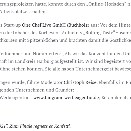
ierungsprojekten hatte, konnte durch den „Online-Hofladen“ 
rbeitsplätze schaffen.
as Start-up
One Chef Live GmbH (Buchholz)
aus: Vor dem Hint
n die Inhaber des Kochevent-Anbieters „Rolling Taste“ zus
hkursen mit Spitzenköchen und brachten damit die Gastlichkei
 Teilnehmer und Nominierten: „Als wir das Konzept für den Un
tschaft im Landkreis Harburg aufgestellt ist. Wir sind begeiste
 Bühne stehen können. Sie alle haben Unternehmergeist bewiese
tragen wurde, führte Moderator
Christoph Reise
. Ebenfalls im F
lgenden Unternehmen und Gründer:
 Werbeagentur –
www.tangram-werbeagentur.de
; Keramikmals
21“. Zum Finale regnete es Konfetti.