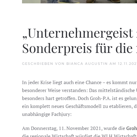
„Unternehmergeist 2
Sonderpreis für die
GESCHRIEBEN VON
BIANCA AUGUSTIN
AM
12.11.202
In jeder Krise liegt auch eine Chance – es kommt nur
besonderer Weise verstanden: Das mittelständische
besonders hart getroffen. Doch Groh-P.A. ist es gelu
ein komplett neues Geschäftsmodell zu etablieren, 
unabhängige Fachjury:
Am Donnerstag, 11. November 2021, wurde die
Groh
die regionale Wirtschaft würdigt die WLH Wirtscha