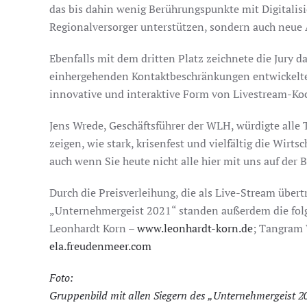
das bis dahin wenig Berührungspunkte mit Digitalis
Regionalversorger unterstützen, sondern auch neue A
Ebenfalls mit dem dritten Platz zeichnete die Jury d
einhergehenden Kontaktbeschränkungen entwickelte
innovative und interaktive Form von Livestream-Koc
Jens Wrede, Geschäftsführer der WLH, würdigte alle
zeigen, wie stark, krisenfest und vielfältig die Wir
auch wenn Sie heute nicht alle hier mit uns auf der
Durch die Preisverleihung, die als Live-Stream über
„Unternehmergeist 2021“ standen außerdem die fo
Leonhardt Korn –
www.leonhardt-korn.de
; Tangram
ela.freudenmeer.com
Foto:
Gruppenbild mit allen Siegern des „Unternehmergeist 20