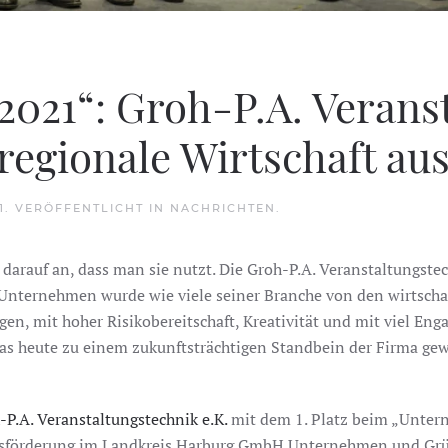
021“: Groh-P.A. Verans
 regionale Wirtschaft au
1
. VERÖFFENTLICHT IN
NACHRICHTEN
.
 darauf an, dass man sie nutzt. Die Groh-P.A. Veranstaltungste
 Unternehmen wurde wie viele seiner Branche von den wirtsc
ngen, mit hoher Risikobereitschaft, Kreativität und mit viel E
das heute zu einem zukunftsträchtigen Standbein der Firma gew
-P.A. Veranstaltungstechnik e.K.
mit dem 1. Platz beim „Untern
ftsförderung im Landkreis Harburg GmbH Unternehmen und Grün