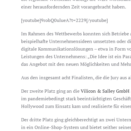
einer herausfordernden Zeit vorangebracht haben.
[youtube]9robQ0ulueA?t=2229[/youtube]
Im Rahmen des Wettbewerbs konnten sich Betriebe al
beispielhafte Unternehmensideen umsetzten oder die
digitale Kommunikationslösungen – etwa in Form von
Leistungen des Unternehmens: „Die Idee ist ein Para
das Angebot mit den neuen Möglichkeiten und Mehr
Aus den insgesamt acht Finalisten, die die Jury au
Der zweite Platz ging an die
Vilicon & Salley GmbH 
im pandemiebedingt stark beeinträchtigten Geschäfts
Hollywood zum Einsatz kam und realisierte für ein
Der dritte Platz ging gleichberechtigt an zwei Unt
in ein Online-Shop-System und bietet seither seine