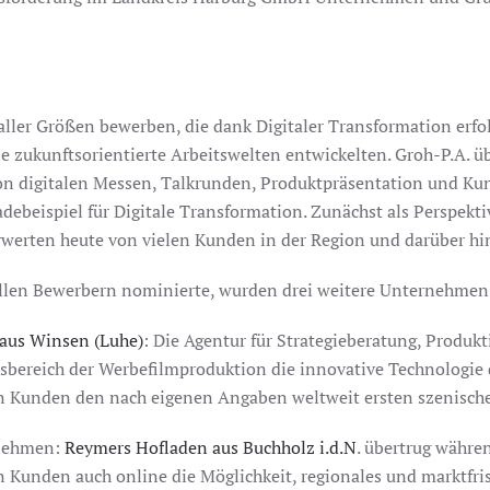
ler Größen bewerben, die dank Digitaler Transformation erfol
 zukunftsorientierte Arbeitswelten entwickelten. Groh-P.A. üb
 digitalen Messen, Talkrunden, Produktpräsentation und Kuns
debeispiel für Digitale Transformation. Zunächst als Perspekti
werten heute von vielen Kunden in der Region und darüber 
s allen Bewerbern nominierte, wurden drei weitere Unternehme
aus Winsen (Luhe)
: Die Agentur für Strategieberatung, Produ
bereich der Werbefilmproduktion die innovative Technologie de
en Kunden den nach eigenen Angaben weltweit ersten szenische
ernehmen:
Reymers Hofladen aus Buchholz i.d.N
. übertrug währ
n Kunden auch online die Möglichkeit, regionales und marktf