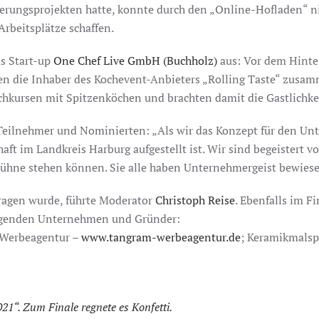
ierungsprojekten hatte, konnte durch den „Online-Hofladen“ 
rbeitsplätze schaffen.
as Start-up
One Chef Live GmbH (Buchholz)
aus: Vor dem Hint
n die Inhaber des Kochevent-Anbieters „Rolling Taste“ zus
hkursen mit Spitzenköchen und brachten damit die Gastlichkei
 Teilnehmer und Nominierten: „Als wir das Konzept für den Un
tschaft im Landkreis Harburg aufgestellt ist. Wir sind begeiste
 Bühne stehen können. Sie alle haben Unternehmergeist bewiese
tragen wurde, führte Moderator
Christoph Reise
. Ebenfalls im F
lgenden Unternehmen und Gründer:
 Werbeagentur –
www.tangram-werbeagentur.de
; Keramikmals
21“. Zum Finale regnete es Konfetti.