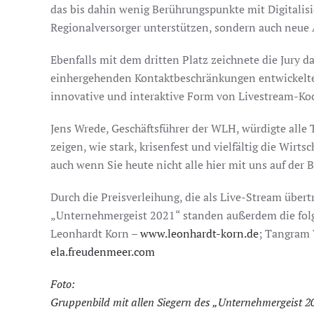
das bis dahin wenig Berührungspunkte mit Digitalis
Regionalversorger unterstützen, sondern auch neue A
Ebenfalls mit dem dritten Platz zeichnete die Jury d
einhergehenden Kontaktbeschränkungen entwickelte
innovative und interaktive Form von Livestream-Koc
Jens Wrede, Geschäftsführer der WLH, würdigte alle
zeigen, wie stark, krisenfest und vielfältig die Wir
auch wenn Sie heute nicht alle hier mit uns auf der
Durch die Preisverleihung, die als Live-Stream über
„Unternehmergeist 2021“ standen außerdem die fo
Leonhardt Korn –
www.leonhardt-korn.de
; Tangram
ela.freudenmeer.com
Foto:
Gruppenbild mit allen Siegern des „Unternehmergeist 20