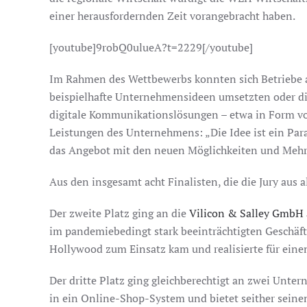
einer herausfordernden Zeit vorangebracht haben.
[youtube]9robQ0ulueA?t=2229[/youtube]
Im Rahmen des Wettbewerbs konnten sich Betriebe al
beispielhafte Unternehmensideen umsetzten oder die
digitale Kommunikationslösungen – etwa in Form von
Leistungen des Unternehmens: „Die Idee ist ein Para
das Angebot mit den neuen Möglichkeiten und Mehr
Aus den insgesamt acht Finalisten, die die Jury au
Der zweite Platz ging an die
Vilicon & Salley GmbH 
im pandemiebedingt stark beeinträchtigten Geschäfts
Hollywood zum Einsatz kam und realisierte für ein
Der dritte Platz ging gleichberechtigt an zwei Unt
in ein Online-Shop-System und bietet seither seine