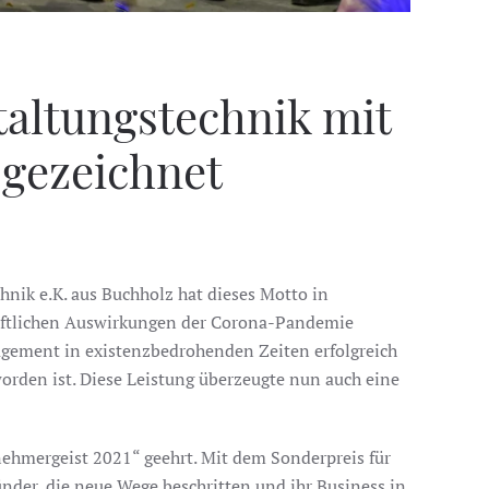
taltungstechnik mit
sgezeichnet
chnik e.K. aus Buchholz hat dieses Motto in
haftlichen Auswirkungen der Corona-Pandemie
ngagement in existenzbedrohenden Zeiten erfolgreich
orden ist. Diese Leistung überzeugte nun auch eine
ehmergeist 2021“ geehrt. Mit dem Sonderpreis für
der, die neue Wege beschritten und ihr Business in