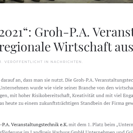
021“: Groh-P.A. Verans
 regionale Wirtschaft au
1
. VERÖFFENTLICHT IN
NACHRICHTEN
.
 darauf an, dass man sie nutzt. Die Groh-P.A. Veranstaltungste
 Unternehmen wurde wie viele seiner Branche von den wirtsc
ngen, mit hoher Risikobereitschaft, Kreativität und mit viel E
das heute zu einem zukunftsträchtigen Standbein der Firma gew
-P.A. Veranstaltungstechnik e.K.
mit dem 1. Platz beim „Untern
ftsförderung im Landkreis Harburg GmbH Unternehmen und Grün