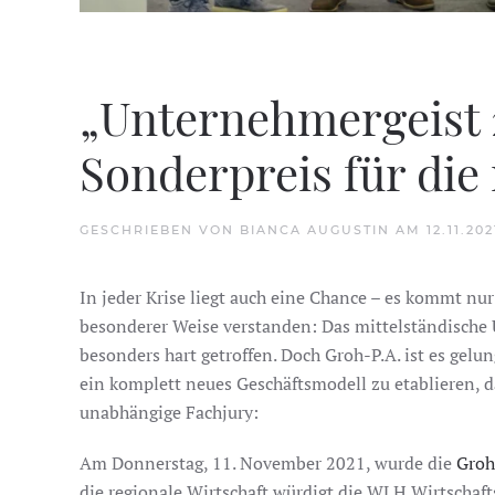
„Unternehmergeist 2
Sonderpreis für die
GESCHRIEBEN VON
BIANCA AUGUSTIN
AM
12.11.202
In jeder Krise liegt auch eine Chance – es kommt nur
besonderer Weise verstanden: Das mittelständische
besonders hart getroffen. Doch Groh-P.A. ist es gelu
ein komplett neues Geschäftsmodell zu etablieren, 
unabhängige Fachjury:
Am Donnerstag, 11. November 2021, wurde die
Groh
die regionale Wirtschaft würdigt die WLH Wirtscha