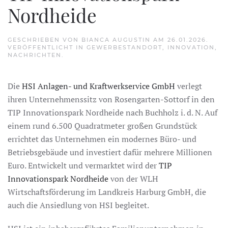
Nordheide
GESCHRIEBEN VON
BIANCA AUGUSTIN
AM
26.01.2026
.
VERÖFFENTLICHT IN
GEWERBESTANDORT
,
INNOVATION
,
NACHRICHTEN
.
Die
HSI Anlagen- und Kraftwerkservice GmbH
verlegt
ihren Unternehmenssitz von Rosengarten-Sottorf in den
TIP Innovationspark Nordheide nach Buchholz i. d. N. Auf
einem rund 6.500 Quadratmeter großen Grundstück
errichtet das Unternehmen ein modernes Büro- und
Betriebsgebäude und investiert dafür mehrere Millionen
Euro. Entwickelt und vermarktet wird der
TIP
Innovationspark Nordheide
von der WLH
Wirtschaftsförderung im Landkreis Harburg GmbH, die
auch die Ansiedlung von HSI begleitet.