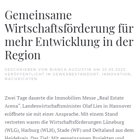
Gemeinsame
Wirtschaftsförderung für
mehr Entwicklung in der
Region
GESCHRIEBEN VON
BIANCA AUGUSTIN
AM
25.05.2023
.
VERÖFFENTLICHT IN
GEWERBESTANDORT
,
INNOVATION
,
NACHRICHTEN
.
Zwei Tage dauerte die Immobilien Messe „Real Estate
Arena“. Landeswirtschaftsminister Olaf Lies in Hannover
eröffnete sie mit einer Ansprache. Mit einem Stand
vertreten waren die Wirtschaftsförderungen Lüneburg
(WLG), Harburg (WLH), Stade (WF) und Deltaland aus dem
Heidekreis. Das Ziel: Mit gemeinsamen Projekten und