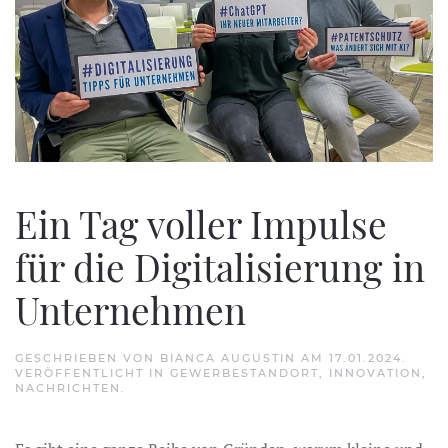
Ein Tag voller Impulse
für die Digitalisierung in
Unternehmen
GESCHRIEBEN VON
BIANCA AUGUSTIN
AM
17.01.2024
.
VERÖFFENTLICHT IN
GEWERBESTANDORT
,
INNOVATION
,
NACHRICHTEN
.