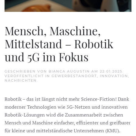
Mensch, Maschine,
Mittelstand – Robotik
und 5G im Fokus
GESCHRIEBEN VON
BIANCA AUGUSTIN
AM
22.01.2025
.
VERÖFFENTLICHT IN
GEWERBESTANDORT
,
INNOVATION
,
NACHRICHTEN
.
Robotik – das ist längst nicht mehr Science-Fiction! Dank
moderner Technologien wie 5G-Netzen und innovativen
Robotik-Lösungen wird die Zusammenarbeit zwischen
Mensch und Maschine einfacher, effizienter und greifbarer
für kleine und mittelständische Unternehmen (KMU).