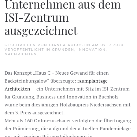
Unternehmen aus dem
ISI-Zentrum
ausgezeichnet
GESCHRIEBEN VON
BIANCA AUGUSTIN
AM
07.12.2020
.
VERÖFFENTLICHT IN
GRÜNDEN
,
INNOVATION
,
NACHRICHTEN
.
Das Konzept „Haus C – Neues Gewand für einen
Backsteinbungalow“ überzeugte:
raumplantage
Architekten
– ein Unternehmen mit Sitz im ISI-Zentrum
für Gründung, Business und Innovation in Buchholz –
wurde beim diesjährigen Holzbaupreis Niedersachsen mit
dem 3. Preis ausgezeichnet.
Mehr als 160 Onlinezuschauer verfolgten die Übertragung
der Prämierung, die aufgrund der aktuellen Pandemielage
nur mit wenigen Präsenzteilnehmern in