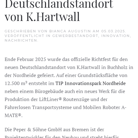
Deutschlandstandort
von K.Hartwall
GESCHRIEBEN VON
BIANCA AUGUSTIN
AM
05.03.2025
.
VERÖFFENTLICHT IN
GEWERBESTANDORT
,
INNOVATION
,
NACHRICHTEN
.
Ende Februar 2025 wurde das offizielle Richtfest für den
neuen Deutschlandstandort von K.Hartwall in Buchholz in
der Nordheide gefeiert. Auf einer Grundstücksfläche von
12.500 m² entsteht im
TIP Innovationspark Nordheide
neben einem Bürogebäude auch ein neues Werk für die
Produktion der LiftLiner® Routenzüge und der
Fahrerlosen Transportsysteme und Mobilen Roboter A-
MATE®.
Die Peper & Söhne GmbH aus Bremen ist der
Projektentwickler für den Neubau und strebt hierfür