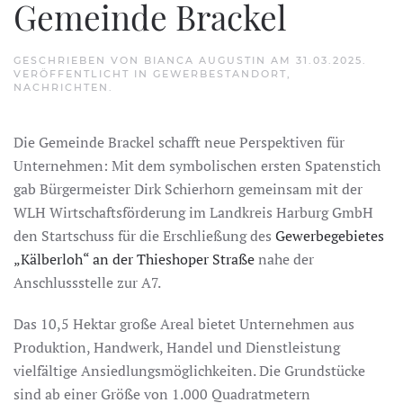
Gemeinde Brackel
GESCHRIEBEN VON
BIANCA AUGUSTIN
AM
31.03.2025
.
VERÖFFENTLICHT IN
GEWERBESTANDORT
,
NACHRICHTEN
.
Die Gemeinde Brackel schafft neue Perspektiven für
Unternehmen: Mit dem symbolischen ersten Spatenstich
gab Bürgermeister Dirk Schierhorn gemeinsam mit der
WLH Wirtschaftsförderung im Landkreis Harburg GmbH
den Startschuss für die Erschließung des
Gewerbegebietes
„Kälberloh“ an der Thieshoper Straße
nahe der
Anschlussstelle zur A7.
Das 10,5 Hektar große Areal bietet Unternehmen aus
Produktion, Handwerk, Handel und Dienstleistung
vielfältige Ansiedlungsmöglichkeiten. Die Grundstücke
sind ab einer Größe von 1.000 Quadratmetern