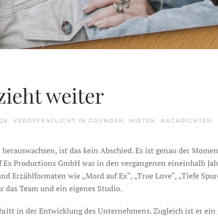
zieht weiter
026
. VERÖFFENTLICHT IN
GRÜNDEN
,
MIETEN
,
NACHRICHTEN
.
auswachsen, ist das kein Abschied. Es ist genau der Moment
f Ex Productions GmbH war in den vergangenen eineinhalb Jahr
und Erzählformaten wie „Mord auf Ex“, „True Love“, „Tiefe Spur
ür das Team und ein eigenes Studio.
ritt in der Entwicklung des Unternehmens. Zugleich ist er ein g