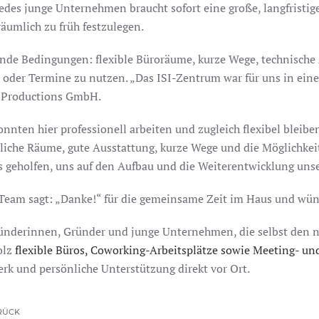
des junge Unternehmen braucht sofort eine große, langfristige
äumlich zu früh festzulegen.
nde Bedingungen: flexible Büroräume, kurze Wege, technische 
oder Termine zu nutzen. „Das ISI-Zentrum war für uns in ein
Ex Productions GmbH.
onnten hier professionell arbeiten und zugleich flexibel bleibe
sliche Räume, gute Ausstattung, kurze Wege und die Möglichkeit
s geholfen, uns auf den Aufbau und die Weiterentwicklung un
Team sagt: „Danke!“ für die gemeinsame Zeit im Haus und wüns
ünderinnen, Gründer und junge Unternehmen, die selbst den nä
olz
flexible Büros, Coworking-Arbeitsplätze sowie Meeting- u
rk und persönliche Unterstützung direkt vor Ort.
RÜCK