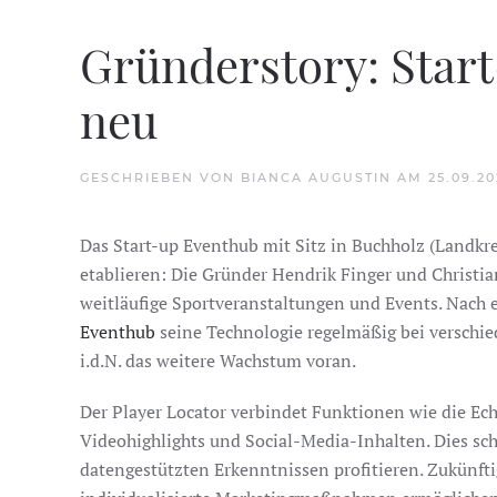
Gründerstory: Star
neu
GESCHRIEBEN VON
BIANCA AUGUSTIN
AM
25.09.2
Das Start-up Eventhub mit Sitz in Buchholz (Landkr
etablieren: Die Gründer Hendrik Finger und Christia
weitläufige Sportveranstaltungen und Events. Nach 
Eventhub
seine Technologie regelmäßig bei verschi
i.d.N. das weitere Wachstum voran.
Der Player Locator verbindet Funktionen wie die Ec
Videohighlights und Social-Media-Inhalten. Dies sc
datengestützten Erkenntnissen profitieren. Zukünft