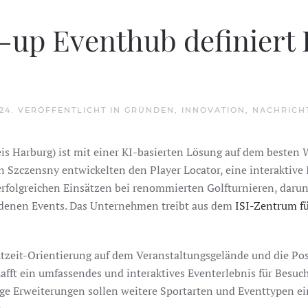
t-up Eventhub definier
024
. VERÖFFENTLICHT IN
GRÜNDEN
,
INNOVATION
,
NACHRICH
eis Harburg) ist mit einer KI-basierten Lösung auf dem beste
n Szczensny entwickelten den Player Locator, eine interaktive
erfolgreichen Einsätzen bei renommierten Golfturnieren, darun
edenen Events. Das Unternehmen treibt aus dem
ISI-Zentrum f
htzeit-Orientierung auf dem Veranstaltungsgelände und die Po
hafft ein umfassendes und interaktives Eventerlebnis für Besu
ige Erweiterungen sollen weitere Sportarten und Eventtypen e