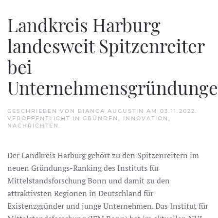
Landkreis Harburg
landesweit Spitzenreiter
bei
Unternehmensgründung
GESCHRIEBEN VON
BIANCA AUGUSTIN
AM
03.11.2022
.
VERÖFFENTLICHT IN
GRÜNDEN
,
INNOVATION
,
NACHRICHTEN
.
Der Landkreis Harburg gehört zu den Spitzenreitern im
neuen Gründungs-Ranking des Instituts für
Mittelstandsforschung Bonn und damit zu den
attraktivsten Regionen in Deutschland für
Existenzgründer und junge Unternehmen. Das Institut für