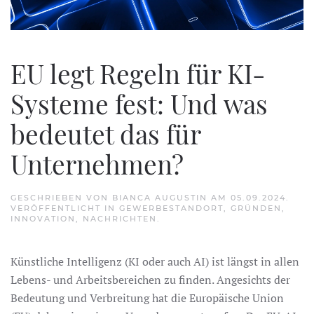
EU legt Regeln für KI-
Systeme fest: Und was
bedeutet das für
Unternehmen?
GESCHRIEBEN VON
BIANCA AUGUSTIN
AM
05.09.2024
.
VERÖFFENTLICHT IN
GEWERBESTANDORT
,
GRÜNDEN
,
INNOVATION
,
NACHRICHTEN
.
Künstliche Intelligenz (KI oder auch AI) ist längst in allen
Lebens- und Arbeitsbereichen zu finden. Angesichts der
Bedeutung und Verbreitung hat die Europäische Union