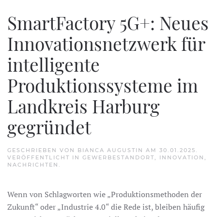
SmartFactory 5G+: Neues
Innovationsnetzwerk für
intelligente
Produktionssysteme im
Landkreis Harburg
gegründet
GESCHRIEBEN VON
BIANCA AUGUSTIN
AM
30.01.2025
.
VERÖFFENTLICHT IN
GEWERBESTANDORT
,
INNOVATION
,
NACHRICHTEN
.
Wenn von Schlagworten wie „Produktionsmethoden der
Zukunft“ oder „Industrie 4.0“ die Rede ist, bleiben häufig