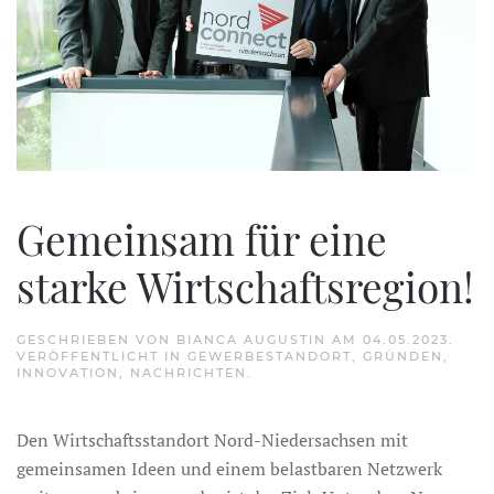
Gemeinsam für eine
starke Wirtschaftsregion!
GESCHRIEBEN VON
BIANCA AUGUSTIN
AM
04.05.2023
.
VERÖFFENTLICHT IN
GEWERBESTANDORT
,
GRÜNDEN
,
INNOVATION
,
NACHRICHTEN
.
Den Wirtschaftsstandort Nord-Niedersachsen mit
gemeinsamen Ideen und einem belastbaren Netzwerk