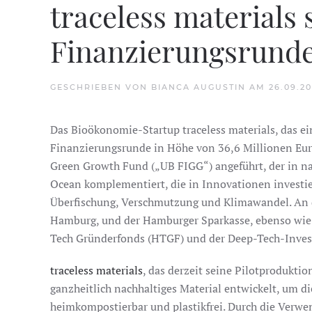
traceless materials 
Finanzierungsrund
GESCHRIEBEN VON
BIANCA AUGUSTIN
AM
26.09.2
Das Bioökonomie-Startup traceless materials, das ein
Finanzierungsrunde in Höhe von 36,6 Millionen Eur
Green Growth Fund („UB FIGG“) angeführt, der in nac
Ocean komplementiert, die in Innovationen investie
Überfischung, Verschmutzung und Klimawandel. An d
Hamburg, und der Hamburger Sparkasse, ebenso wie 
Tech Gründerfonds (HTGF) und der Deep-Tech-Invest
traceless materials
, das derzeit seine Pilotproduktio
ganzheitlich nachhaltiges Material entwickelt, um die
heimkompostierbar und plastikfrei. Durch die Verwe