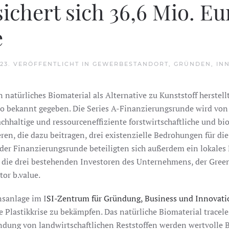
sichert sich 36,6 Mio. Eu
e
023
. VERÖFFENTLICHT IN
GEWERBESTANDORT
,
GRÜNDEN
,
IN
 natürliches Biomaterial als Alternative zu Kunststoff herstell
o bekannt gegeben. Die Series A-Finanzierungsrunde wird von
hhaltige und ressourceneffiziente forstwirtschaftliche und bi
ren, die dazu beitragen, drei existenzielle Bedrohungen für d
er Finanzierungsrunde beteiligten sich außerdem ein lokale
die drei bestehenden Investoren des Unternehmens, der Green
or b.value.
nsanlage im I
SI-Zentrum für Gründung, Business und Innovati
 Plastikkrise zu bekämpfen. Das natürliche Biomaterial traceless
ndung von landwirtschaftlichen Reststoffen werden wertvolle