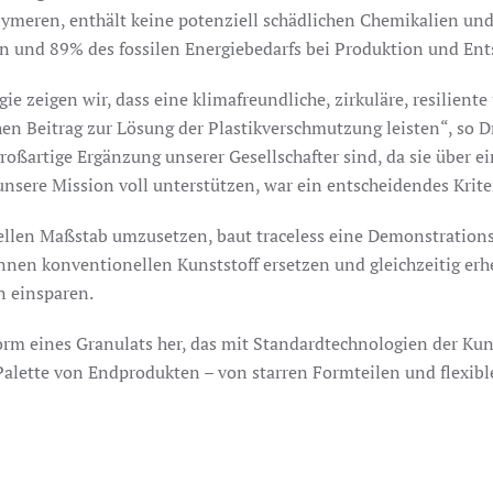
lymeren, enthält keine potenziell schädlichen Chemikalien u
 und 89% des fossilen Energiebedarfs bei Produktion und Ent
e zeigen wir, dass eine klimafreundliche, zirkuläre, resiliente
en Beitrag zur Lösung der Plastikverschmutzung leisten“, so 
ßartige Ergänzung unserer Gesellschafter sind, da sie über ei
nsere Mission voll unterstützen, war ein entscheidendes Krite
ellen Maßstab umzusetzen, baut traceless eine Demonstration
nen konventionellen Kunststoff ersetzen und gleichzeitig er
n einsparen.
rm eines Granulats her, das mit Standardtechnologien der Kun
Palette von Endprodukten – von starren Formteilen und flexibl