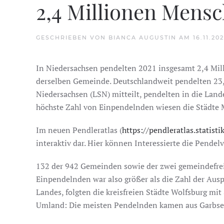
2,4 Millionen Mensc
GESCHRIEBEN VON
BIANCA AUGUSTIN
AM
16.11.20
In Niedersachsen pendelten 2021 insgesamt 2,4 Mil
derselben Gemeinde. Deutschlandweit pendelten 23,
Niedersachsen (LSN) mitteilt, pendelten in die Lan
höchste Zahl von Einpendelnden wiesen die Städte 
Im neuen Pendleratlas (
https://pendleratlas.statisti
interaktiv dar. Hier können Interessierte die Pen
132 der 942 Gemeinden sowie der zwei gemeindefreie
Einpendelnden war also größer als die Zahl der Au
Landes, folgten die kreisfreien Städte Wolfsburg 
Umland: Die meisten Pendelnden kamen aus Garbsen