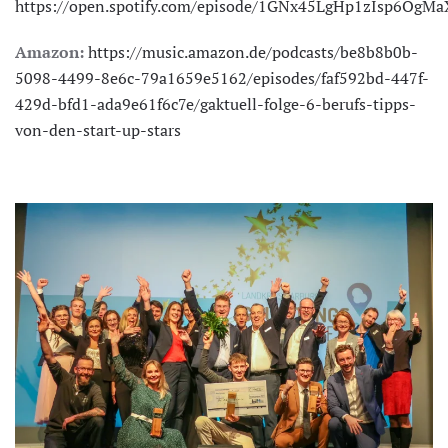
https://open.spotify.com/episode/1GNx45LgHp1zIsp6OgMa
Amazon:
https://music.amazon.de/podcasts/be8b8b0b-
5098-4499-8e6c-79a1659e5162/episodes/faf592bd-447f-
429d-bfd1-ada9e61f6c7e/gaktuell-folge-6-berufs-tipps-
von-den-start-up-stars