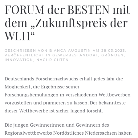
FORUM der BESTEN mit
dem „Zukunftspreis der
WLH“
GESCHRIEBEN VON
BIANCA AUGUSTIN
AM
28.03.2023
.
VERÖFFENTLICHT IN
GEWERBESTANDORT
,
GRÜNDEN
,
INNOVATION
,
NACHRICHTEN
.
Deutschlands Forschernachwuchs erhält jedes Jahr die
Möglichkeit, die Ergebnisse seiner
Forschungsbemühungen in verschiedenen Wettbewerben
vorzustellen und prämieren zu lassen. Der bekannteste
dieser Wettbewerbe ist sicher Jugend forscht.
Die jungen Gewinnerinnen und Gewinnern des
Regionalwettbewerbs Nordöstliches Niedersachsen haben