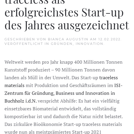
erfolgreichstes Start-up
des Jahres ausgezeichnet
GESCHRIEBEN VON
BIANCA AUGUSTIN
AM
12.02.2022
.
VERÖFFENTLICHT IN
GRÜNDEN
,
INNOVATION
.
Weltweit werden pro Jahr knapp 400 Millionen Tonnen
Kunststoff produziert – 90 Millionen Tonnen davon
landen als Müll in der Umwelt. Das Start-up
traceless
materials
mit Produktion und Geschäftsräumen im
ISI-
Zentrum für Gründung, Business und Innovation in
Buchholz i.d.N.
verspricht Abhilfe: Es hat ein vielfältig
einsetzbares Biomaterial entwickelt, das vollständig
kompostierbar ist und dadurch die Natur nicht belastet.
Das zirkuläre Bioökonomie Start-up traceless materials
wurde nun als meistprämiertes Start-up 2021