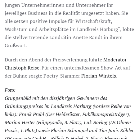
jungen Unternehmerinnen und Unternehmer ihr
jeweiliges Business in die Realität umgesetzt haben. Sie
alle setzen positive Impulse für Wirtschaftskraft,
Wachstum und Arbeitsplätze im Landkreis Harburg“, lobte
die stellvertretende Landrätin Anette Randt in ihrem
Grußwort.
Durch den Abend der Preisverleihung führte
Moderator
Christoph Reise
. Für einen unterhaltsamen Show-Act auf
der Bühne sorgte Poetry-Slammer
Florian Wintels
.
Foto:
Gruppenbild mit den diesjährigen Gewinnern des
Gründungspreises im Landkreis Harburg (vordere Reihe von
links): Frank Prohl (Der Heideröster, Publikumspreisträger),
Marina Herter (Häppysnäx, 3. Platz), Luk Boving (Dr.Ohnen
Praxis, 1. Platz) sowie Florian Schampel und Tim Janis Köhler
(SE Innovate GmbH – Edlich & Habel, 2. Platz). Ebenso mit