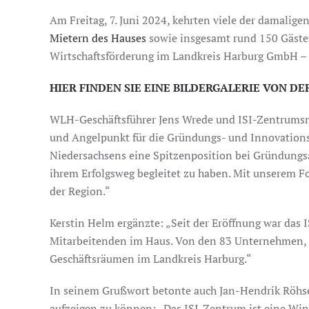
Am Freitag, 7. Juni 2024, kehrten viele der damali
Mietern des Hauses
sowie insgesamt rund 150 Gästen
Wirtschaftsförderung im Landkreis Harburg GmbH – In
HIER FINDEN SIE EINE BILDERGALERIE VON D
WLH-Geschäftsführer Jens Wrede und ISI-Zentrumsma
und Angelpunkt für die Gründungs- und Innovationsf
Niedersachsens eine Spitzenposition bei Gründungsak
ihrem Erfolgsweg begleitet zu haben. Mit unserem F
der Region.“
Kerstin Helm ergänzte: „Seit der Eröffnung war das
Mitarbeitenden im Haus. Von den 83 Unternehmen, di
Geschäftsräumen im Landkreis Harburg.“
In seinem Grußwort betonte auch Jan-Hendrik Röhse,
aufzeigen zu können: „Das ISI-Zentrum ist eine Win