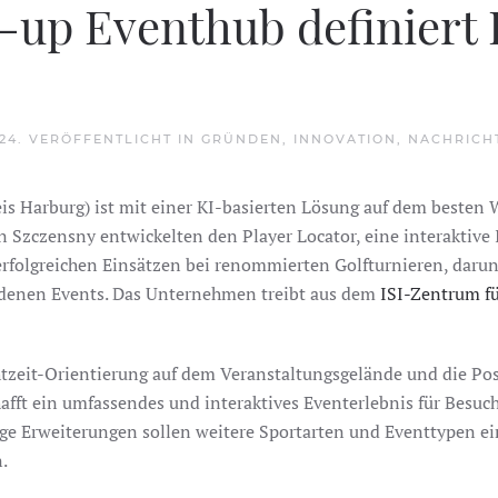
t-up Eventhub definier
024
. VERÖFFENTLICHT IN
GRÜNDEN
,
INNOVATION
,
NACHRICH
eis Harburg) ist mit einer KI-basierten Lösung auf dem beste
n Szczensny entwickelten den Player Locator, eine interaktive
erfolgreichen Einsätzen bei renommierten Golfturnieren, darun
edenen Events. Das Unternehmen treibt aus dem
ISI-Zentrum f
htzeit-Orientierung auf dem Veranstaltungsgelände und die Po
hafft ein umfassendes und interaktives Eventerlebnis für Besu
ige Erweiterungen sollen weitere Sportarten und Eventtypen e
.