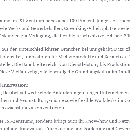
oräume im ISI-Zentrum nahezu bei 100 Prozent. Junge Unterne
 wie Werk- und Gewerbehallen, Coworking-Arbeitsplätze sowi
tskunden zur Verfügung, die flexible Arbeitsplätze, Ad-hoc-Bü
aus den unterschiedlichsten Branchen bei uns gehabt. Dazu z
-Forensiker, Innovatoren für Medizinprodukte und Kosmetika, 
ller. Die Bandbreite reicht von Dienstleistung bis Produktio
ese Vielfalt zeigt, wie lebendig die Gründungskultur im Landkr
d Innovation:
egt, flexibel auf wechselnde Anforderungen junger Unternehmen
lächen und Veranstaltungsräume sowie flexible Workdesks im C
menswachstum zu konzentrieren.
des ISI-Zentrums, sondern bringt auch ihr Know-how und Netzwe
Gründung, Innovation, Finanzierung und Förderung und Gewer