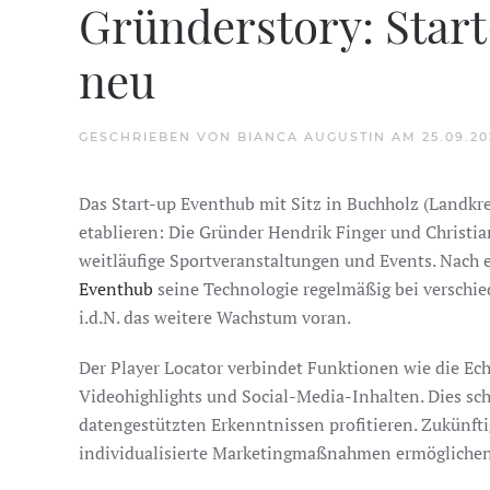
Gründerstory: Star
neu
GESCHRIEBEN VON
BIANCA AUGUSTIN
AM
25.09.2
Das Start-up Eventhub mit Sitz in Buchholz (Landkr
etablieren: Die Gründer Hendrik Finger und Christia
weitläufige Sportveranstaltungen und Events. Nach 
Eventhub
seine Technologie regelmäßig bei verschi
i.d.N. das weitere Wachstum voran.
Der Player Locator verbindet Funktionen wie die Ec
Videohighlights und Social-Media-Inhalten. Dies sc
datengestützten Erkenntnissen profitieren. Zukünft
individualisierte Marketingmaßnahmen ermöglichen