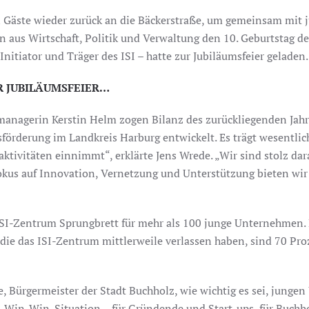
gen Gäste wieder zurück an die Bäckerstraße, um gemeinsam mi
 aus Wirtschaft, Politik und Verwaltung den 10. Geburtstag d
itiator und Träger des ISI – hatte zur Jubiläumsfeier geladen.
ER JUBILÄUMSFEIER…
nagerin Kerstin Helm zogen Bilanz des zurückliegenden Jahrz
örderung im Landkreis Harburg entwickelt. Es trägt wesentlich
tivitäten einnimmt“, erklärte Jens Wrede. „Wir sind stolz da
okus auf Innovation, Vernetzung und Unterstützung bieten wir 
 ISI-Zentrum Sprungbrett für mehr als 100 junge Unternehmen
e das ISI-Zentrum mittlerweile verlassen haben, sind 70 Pro
 Bürgermeister der Stadt Buchholz, wie wichtig es sei, jung
-Win-Win-Situation – für Gründende und Start-ups, für Buchho