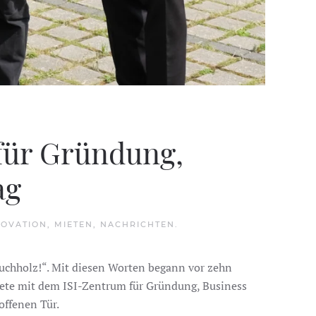
 für Gründung,
ag
NOVATION
,
MIETEN
,
NACHRICHTEN
.
uchholz!“. Mit diesen Worten begann vor zehn
ete mit dem ISI-Zentrum für Gründung, Business
offenen Tür.