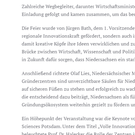
Zahlreiche Wegbegleiter, darunter Wirtschaftsminist
Einladung gefolgt und kamen zusammen, um das be
Die Feier wurde von Jürgen Bath, dem 1. Vorsitzenden
regionale Innovationskraft gefördert, sondern auch
damit kreative Köpfe ihre Ideen verwirklichen und 
Brücke zwischen Wirtschaft, Wissenschaft und Politi
in Zukunft dafür sorgen, dass Niedersachsen ein st
Anschließend richtete Olaf Lies, Niedersächsischer M
Gründerzentren sind unverzichtbare Säulen für Niede
auf sicheren Füßen zu stehen und erfolgreich zu w
die entscheidend dazu beiträgt, Niedersachsen als f
Gründungsökosystem weiterhin gezielt zu fördern un
Ein Höhepunkt der Veranstaltung war die Keynote von
Sciences Potsdam. Unter dem Titel „Volle Innovatio
beleuchtete Prof. Dr. Halecker die Rolle der Zentren