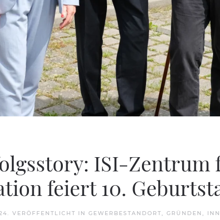
folgsstory: ISI-Zentrum
tion feiert 10. Geburtst
24
. VERÖFFENTLICHT IN
GEWERBESTANDORT
,
GRÜNDEN
,
IN