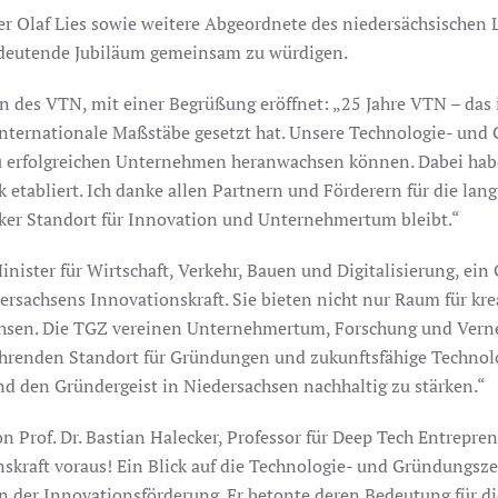
er Olaf Lies sowie weitere Abgeordnete des niedersächsischen
deutende Jubiläum gemeinsam zu würdigen.
 des VTN, mit einer Begrüßung eröffnet: „25 Jahre VTN – das ist
 internationale Maßstäbe gesetzt hat. Unsere Technologie- un
zu erfolgreichen Unternehmen heranwachsen können. Dabei hab
k etabliert. Ich danke allen Partnern und Förderern für die l
arker Standort für Innovation und Unternehmertum bleibt.“
inister für Wirtschaft, Verkehr, Bauen und Digitalisierung, ei
rsachsens Innovationskraft. Sie bieten nicht nur Raum für kre
achsen. Die TGZ vereinen Unternehmertum, Forschung und Vern
ührenden Standort für Gründungen und zukunftsfähige Technologi
d den Gründergeist in Niedersachsen nachhaltig zu stärken.“
 Prof. Dr. Bastian Halecker, Professor für Deep Tech Entrepre
nskraft voraus! Ein Blick auf die Technologie- und Gründungs
 in der Innovationsförderung. Er betonte deren Bedeutung für d