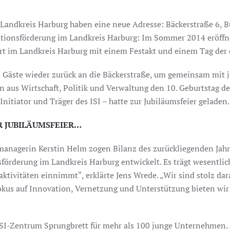
Landkreis Harburg haben eine neue Adresse: Bäckerstraße 6, B
ationsförderung im Landkreis Harburg: Im Sommer 2014 eröffn
rt im Landkreis Harburg mit einem Festakt und einem Tag der 
gen Gäste wieder zurück an die Bäckerstraße, um gemeinsam mi
 aus Wirtschaft, Politik und Verwaltung den 10. Geburtstag d
itiator und Träger des ISI – hatte zur Jubiläumsfeier geladen.
ER JUBILÄUMSFEIER…
nagerin Kerstin Helm zogen Bilanz des zurückliegenden Jahrz
örderung im Landkreis Harburg entwickelt. Es trägt wesentlich
tivitäten einnimmt“, erklärte Jens Wrede. „Wir sind stolz da
okus auf Innovation, Vernetzung und Unterstützung bieten wir 
 ISI-Zentrum Sprungbrett für mehr als 100 junge Unternehmen