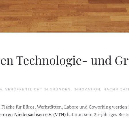
en Technologie- und G
24
. VERÖFFENTLICHT IN
GRÜNDEN
,
INNOVATION
,
NACHRICHT
 Fläche für Büros, Werkstätten, Labore und Coworking werden
entren Niedersachsen e.V. (VTN)
hat nun sein 25-jähriges Beste