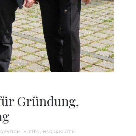
 für Gründung,
ag
NOVATION
,
MIETEN
,
NACHRICHTEN
.