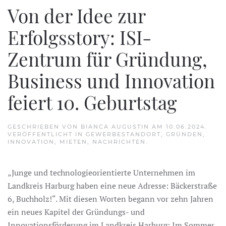
Von der Idee zur
Erfolgsstory: ISI-
Zentrum für Gründung,
Business und Innovation
feiert 10. Geburtstag
GESCHRIEBEN VON
BIANCA AUGUSTIN
AM
10.06.2024
.
VERÖFFENTLICHT IN
GEWERBESTANDORT
,
GRÜNDEN
,
INNOVATION
,
MIETEN
,
NACHRICHTEN
.
„Junge und technologieorientierte Unternehmen im
Landkreis Harburg haben eine neue Adresse: Bäckerstraße
6, Buchholz!“. Mit diesen Worten begann vor zehn Jahren
ein neues Kapitel der Gründungs- und
Innovationsförderung im Landkreis Harburg: Im Sommer