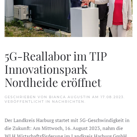
5G-Reallabor im TIP
Innovationspark
Nordheide eröffnet
GESCHRIEBEN VON
BIANCA AUGUSTIN
AM
17.08.2023
.
VERÖFFENTLICHT IN
NACHRICHTEN
.
Der Landkreis Harburg startet mit 5G-Geschwindigkeit in
die Zukunft: Am Mittwoch, 16. August 2023, nahm die
WLH Wirtschaftsförderung im Landkreis Harburg GmbH