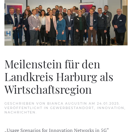
Meilenstein für den
Landkreis Harburg als
Wirtschaftsregion
GESCHRIEBEN VON
BIANCA AUGUSTIN
AM
24.01.2025
.
VERÖFFENTLICHT IN
GEWERBESTANDORT
,
INNOVATION
,
NACHRICHTEN
.
„Usage Scenarios for Innovation Networks in 5G“