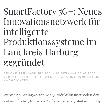
SmartFactory 5G+: Neues
Innovationsnetzwerk für
intelligente
Produktionssysteme im
Landkreis Harburg
gegründet
GESCHRIEBEN VON
BIANCA AUGUSTIN
AM
30.01.2025
.
VERÖFFENTLICHT IN
GEWERBESTANDORT
,
INNOVATION
,
NACHRICHTEN
.
Wenn von Schlagworten wie „Produktionsmethoden der
Zukunft“ oder „Industrie 4.0“ die Rede ist, bleiben häufig