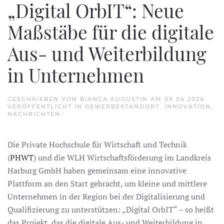
„Digital OrbIT“: Neue
Maßstäbe für die digitale
Aus- und Weiterbildung
in Unternehmen
GESCHRIEBEN VON
BIANCA AUGUSTIN
AM
09.04.2024
.
VERÖFFENTLICHT IN
GEWERBESTANDORT
,
INNOVATION
,
NACHRICHTEN
.
Die Private Hochschule für Wirtschaft und Technik
(
PHWT
) und die WLH Wirtschaftsförderung im Landkreis
Harburg GmbH haben gemeinsam eine innovative
Plattform an den Start gebracht, um kleine und mittlere
Unternehmen in der Region bei der Digitalisierung und
Qualifizierung zu unterstützen: „Digital OrbIT“ – so heißt
das Projekt, das die digitale Aus- und Weiterbildung in