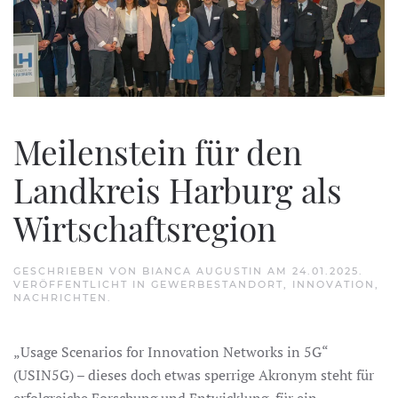
Meilenstein für den
Landkreis Harburg als
Wirtschaftsregion
GESCHRIEBEN VON
BIANCA AUGUSTIN
AM
24.01.2025
.
VERÖFFENTLICHT IN
GEWERBESTANDORT
,
INNOVATION
,
NACHRICHTEN
.
„Usage Scenarios for Innovation Networks in 5G“
(USIN5G) – dieses doch etwas sperrige Akronym steht für