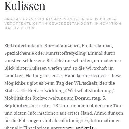
Kulissen
GESCHRIEBEN VON
BIANCA AUGUSTIN
AM
12.08.2024
.
VERÖFFENTLICHT IN
GEWERBESTANDORT
,
INNOVATION
,
NACHRICHTEN
.
Elektrotechnik und Spezialfahrzeuge, Freilandanbau,
Spezialchemie oder Kunststoffrecycling: Einmal durch
sonst verschlossene Betriebstore schreiten, einmal einen
Blick hinter Kulissen werfen und so die Wirtschaft im
Landkreis Harburg aus erster Hand kennenlernen – diese
Möglichkeit gibt es beim
Tag der Wirtschaft
, den die
Stabsstelle Kreisentwicklung / Wirtschaftsförderung /
Mobilität der Kreisverwaltung am
Donnerstag, 5.
September
, ausrichtet. 18 Unternehmen öffnen ihre Türe
und bieten Informationen aus erster Hand. Anmeldungen
für die Führungen sind ab sofort möglich, Informationen
über alle Einzelheiten unter
www.landkreis-