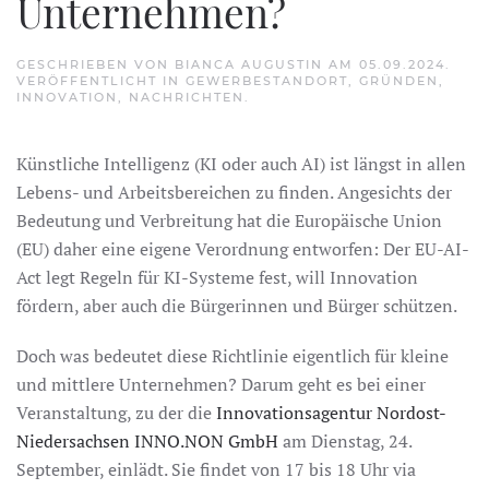
Unternehmen?
GESCHRIEBEN VON
BIANCA AUGUSTIN
AM
05.09.2024
.
VERÖFFENTLICHT IN
GEWERBESTANDORT
,
GRÜNDEN
,
INNOVATION
,
NACHRICHTEN
.
Künstliche Intelligenz (KI oder auch AI) ist längst in allen
Lebens- und Arbeitsbereichen zu finden. Angesichts der
Bedeutung und Verbreitung hat die Europäische Union
(EU) daher eine eigene Verordnung entworfen: Der EU-AI-
Act legt Regeln für KI-Systeme fest, will Innovation
fördern, aber auch die Bürgerinnen und Bürger schützen.
Doch was bedeutet diese Richtlinie eigentlich für kleine
und mittlere Unternehmen? Darum geht es bei einer
Veranstaltung, zu der die
Innovationsagentur Nordost-
Niedersachsen INNO.NON GmbH
am Dienstag, 24.
September, einlädt. Sie findet von 17 bis 18 Uhr via