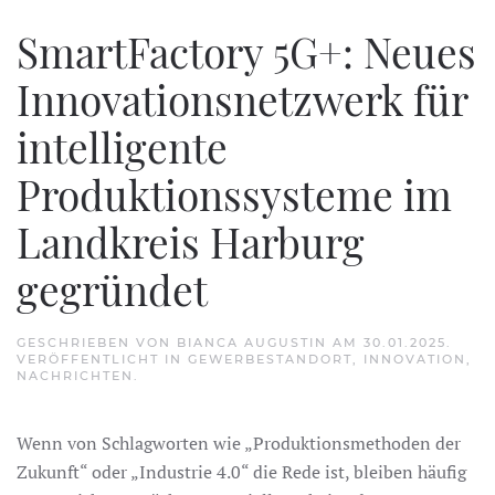
SmartFactory 5G+: Neues
Innovationsnetzwerk für
intelligente
Produktionssysteme im
Landkreis Harburg
gegründet
GESCHRIEBEN VON
BIANCA AUGUSTIN
AM
30.01.2025
.
VERÖFFENTLICHT IN
GEWERBESTANDORT
,
INNOVATION
,
NACHRICHTEN
.
Wenn von Schlagworten wie „Produktionsmethoden der
Zukunft“ oder „Industrie 4.0“ die Rede ist, bleiben häufig