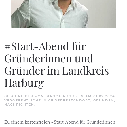
#Start-Abend für
Gründerinnen und
Gründer im Landkreis
Harburg
GESCHRIEBEN VON
BIANCA AUGUSTIN
AM
01.02.2024
.
VERÖFFENTLICHT IN
GEWERBESTANDORT
,
GRÜNDEN
,
NACHRICHTEN
.
Zu einem kostenfreien #Start-Abend für Gründerinnen