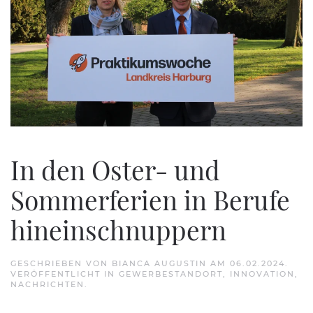
In den Oster- und
Sommerferien in Berufe
hineinschnuppern
GESCHRIEBEN VON
BIANCA AUGUSTIN
AM
06.02.2024
.
VERÖFFENTLICHT IN
GEWERBESTANDORT
,
INNOVATION
,
NACHRICHTEN
.