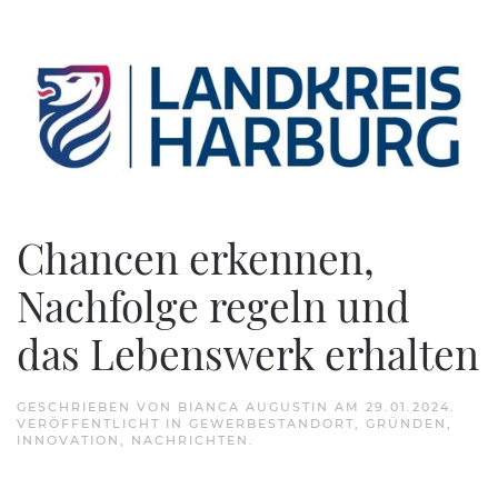
Zum Hauptinhalt springen
Chancen erkennen,
Nachfolge regeln und
das Lebenswerk erhalten
GESCHRIEBEN VON
BIANCA AUGUSTIN
AM
29.01.2024
.
VERÖFFENTLICHT IN
GEWERBESTANDORT
,
GRÜNDEN
,
INNOVATION
,
NACHRICHTEN
.