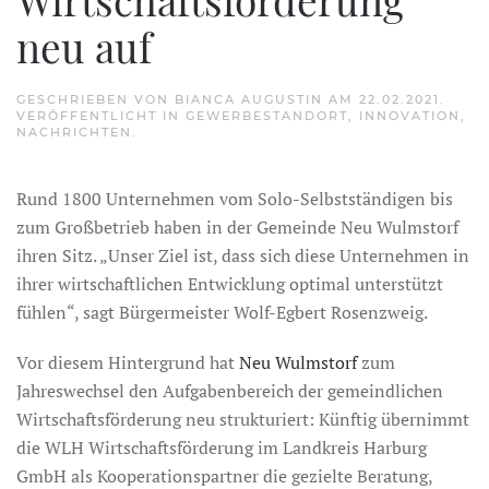
neu auf
GESCHRIEBEN VON
BIANCA AUGUSTIN
AM
22.02.2021
.
VERÖFFENTLICHT IN
GEWERBESTANDORT
,
INNOVATION
,
NACHRICHTEN
.
Rund 1800 Unternehmen vom Solo-Selbstständigen bis
zum Großbetrieb haben in der Gemeinde Neu Wulmstorf
ihren Sitz. „Unser Ziel ist, dass sich diese Unternehmen in
ihrer wirtschaftlichen Entwicklung optimal unterstützt
fühlen“, sagt Bürgermeister Wolf-Egbert Rosenzweig.
Vor diesem Hintergrund hat
Neu Wulmstorf
zum
Jahreswechsel den Aufgabenbereich der gemeindlichen
Wirtschaftsförderung neu strukturiert: Künftig übernimmt
die WLH Wirtschaftsförderung im Landkreis Harburg
GmbH als Kooperationspartner die gezielte Beratung,