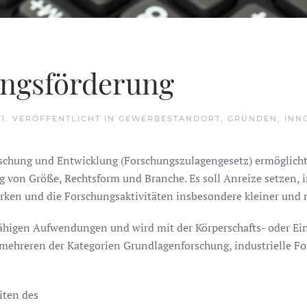
ungsförderung
21
. VERÖFFENTLICHT IN
GEWERBESTANDORT
,
GRÜNDEN
,
INN
schung und Entwicklung (Forschungszulagengesetz) ermöglicht
on Größe, Rechtsform und Branche. Es soll Anreize setzen, in
stärken und die Forschungsaktivitäten insbesondere kleiner un
rfähigen Aufwendungen und wird mit der Körperschafts- oder E
 mehreren der Kategorien Grundlagenforschung, industrielle F
iten des