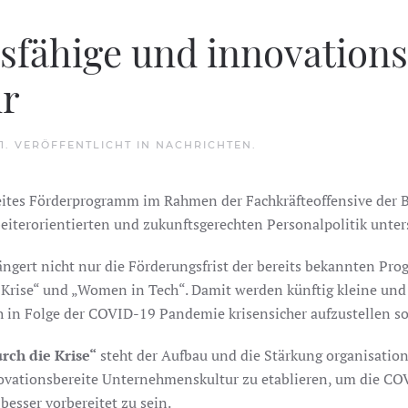
sfähige und innovations
r
1
. VERÖFFENTLICHT IN
NACHRICHTEN
.
es Förderprogramm im Rahmen der Fachkräfteoffensive der Bu
iterorientierten und zukunftsgerechten Personalpolitik unters
ngert nicht nur die Förderungsfrist der bereits bekannten Pro
Krise“ und „Women in Tech“. Damit werden künftig kleine un
h in Folge der COVID-19 Pandemie krisensicher aufzustellen so
ch die Krise“
steht der Aufbau und die Stärkung organisation
novationsbereite Unternehmenskultur zu etablieren, um die 
besser vorbereitet zu sein.